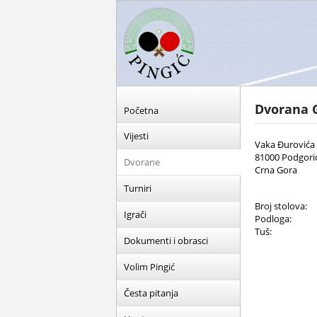
Dvorana 
Početna
Vijesti
Vaka Đurovića 
81000 Podgori
Dvorane
Crna Gora
Turniri
Broj stolova:
Igrači
Podloga:
Tuš:
Dokumenti i obrasci
Volim Pingić
Česta pitanja