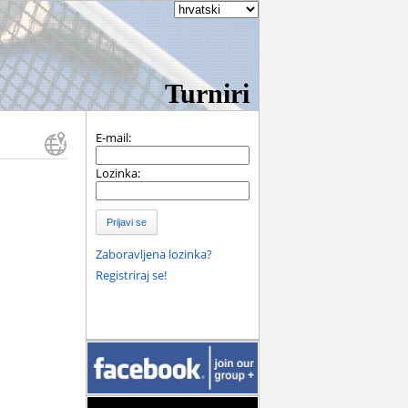
Turniri
E-mail:
Lozinka:
Prijavi se
Zaboravljena lozinka?
Registriraj se!