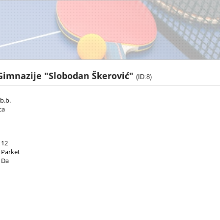
Gimnazije "Slobodan Škerović"
(ID:8)
b.b.
ca
12
Parket
Da