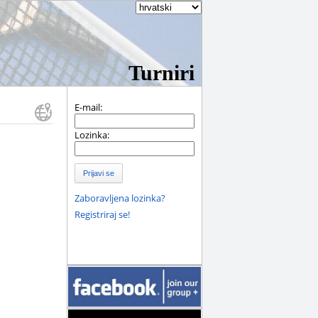
Turniri
E-mail:
Lozinka:
Prijavi se
Zaboravljena lozinka?
Registriraj se!