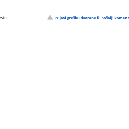
rstec
Prijavi grešku dvorane ili pošalji komen