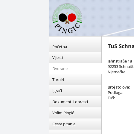
TuS Schn
Početna
Vijesti
Jahnstraße 18
92253 Schnait
Dvorane
Njemačka
Turniri
Broj stolova:
Igrači
Podloga:
Tuš:
Dokumenti i obrasci
Volim Pingić
Česta pitanja