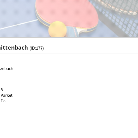
aittenbach
(ID:177)
tenbach
8
Parket
Da