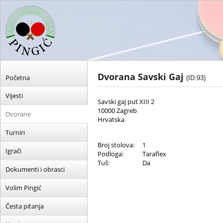
Dvorana Savski Gaj
Početna
(ID:93)
Vijesti
Savski gaj put XIII 2
10000 Zagreb
Dvorane
Hrvatska
Turniri
Broj stolova:
1
Igrači
Podloga:
Taraflex
Tuš:
Da
Dokumenti i obrasci
Volim Pingić
Česta pitanja