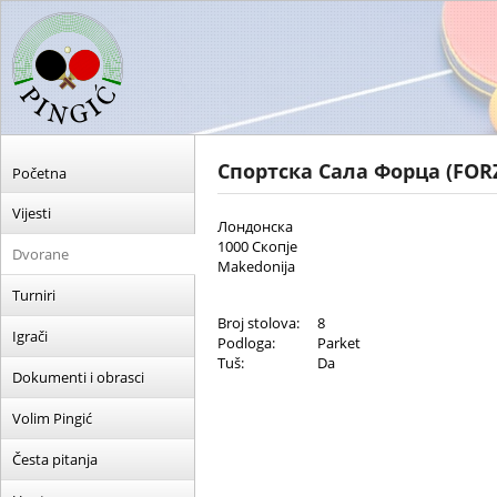
Спортска Сала Форца (FORZ
Početna
Vijesti
Лондонска
1000 Скопје
Dvorane
Makedonija
Turniri
Broj stolova:
8
Igrači
Podloga:
Parket
Tuš:
Da
Dokumenti i obrasci
Volim Pingić
Česta pitanja