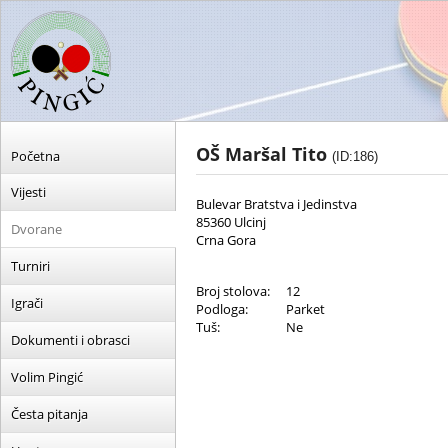
OŠ Maršal Tito
Početna
(ID:186)
Vijesti
Bulevar Bratstva i Jedinstva
85360 Ulcinj
Dvorane
Crna Gora
Turniri
Broj stolova:
12
Igrači
Podloga:
Parket
Tuš:
Ne
Dokumenti i obrasci
Volim Pingić
Česta pitanja