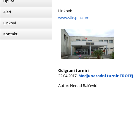
Upute
Linkovi:
Alati
www.stkspin.com
Linkovi
Kontakt
Odigrani turniri
22.04.2017.
Medjunarodni turnir TROFEJ
Autor: Nenad Raičević