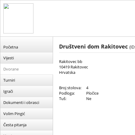
Društveni dom Rakitovec
Početna
(ID
Vijesti
Rakitovec bb
10419 Rakitovec
Dvorane
Hrvatska
Turniri
Broj stolova:
4
Igrači
Podloga:
Pločice
Tuš:
Ne
Dokumenti i obrasci
Volim Pingić
Česta pitanja