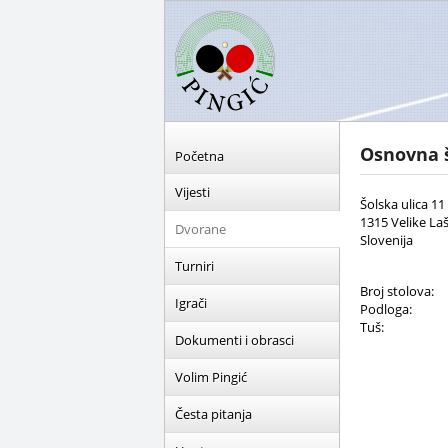
Osnovna 
Početna
Vijesti
Šolska ulica 11
1315 Velike La
Dvorane
Slovenija
Turniri
Broj stolova:
Igrači
Podloga:
Tuš:
Dokumenti i obrasci
Volim Pingić
Česta pitanja