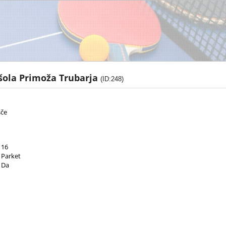
šola Primoža Trubarja
(ID:248)
šče
16
Parket
Da