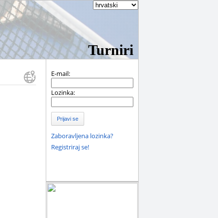
Turniri
E-mail:
Lozinka:
Prijavi se
Zaboravljena lozinka?
Registriraj se!