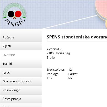
SPENS stonoteniska dvora
Početna
Vijesti
Сутјеска 2
21000 Нови Сад
Dvorane
Srbija
Turniri
Broj stolova:
12
Igrači
Podloga:
Parket
Tuš:
Ne
Dokumenti i obrasci
Volim Pingić
Česta pitanja