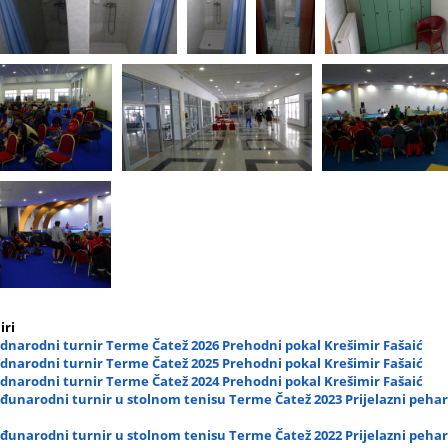
iri
narodni turnir Terme Čatež 2026 Prehodni pokal Krešimir Fašaić
narodni turnir Terme Čatež 2025 Prehodni pokal Krešimir Fašaić
narodni turnir Terme Čatež 2024 Prehodni pokal Krešimir Fašaić
unarodni turnir u stolnom tenisu Terme Čatež 2023 Prijelazni pehar
unarodni turnir u stolnom tenisu Terme Čatež 2022 Prijelazni pehar