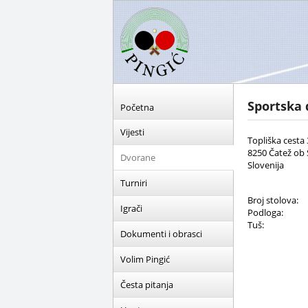
Sportska
Početna
Vijesti
Topliška cesta 
8250 Čatež ob 
Dvorane
Slovenija
Turniri
Broj stolova:
Igrači
Podloga:
Tuš:
Dokumenti i obrasci
Volim Pingić
Česta pitanja