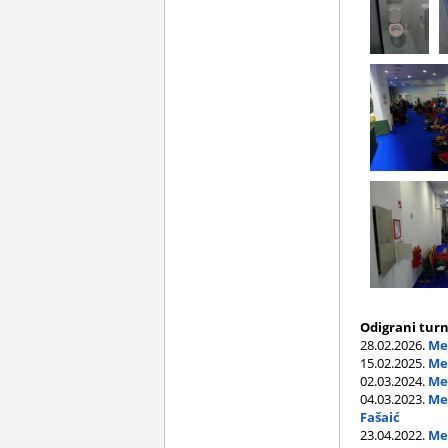
Odigrani turn
28.02.2026.
Med
15.02.2025.
Med
02.03.2024.
Med
04.03.2023.
Međ
Fašaić
23.04.2022.
Međ