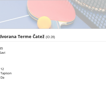
 dvorana Terme Čatež
(ID:28)
35
Savi
12
Tapison
Da