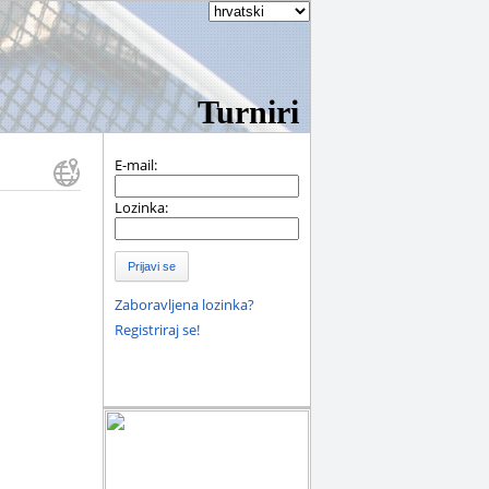
Turniri
E-mail:
Lozinka:
Prijavi se
Zaboravljena lozinka?
Registriraj se!