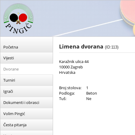
Limena dvorana
Početna
(ID:113)
Vijesti
Karažnik ulica 44
10000 Zagreb
Dvorane
Hrvatska
Turniri
Broj stolova:
1
Igrači
Podloga:
Beton
Tuš:
Ne
Dokumenti i obrasci
Volim Pingić
Česta pitanja