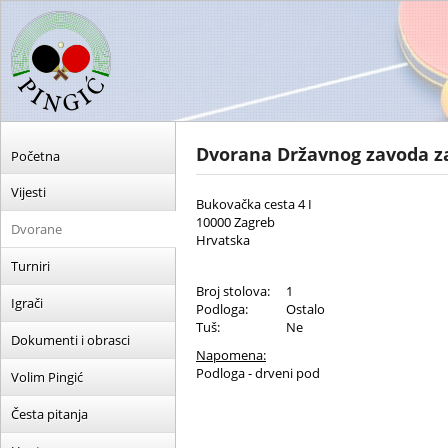
Dvorana Državnog zavoda za
Početna
Vijesti
Bukovačka cesta 4 I
10000 Zagreb
Dvorane
Hrvatska
Turniri
Broj stolova:
1
Igrači
Podloga:
Ostalo
Tuš:
Ne
Dokumenti i obrasci
Napomena:
Podloga - drveni pod
Volim Pingić
Česta pitanja