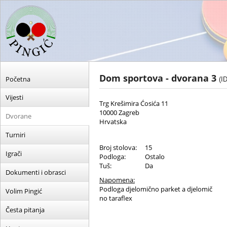
Dom sportova - dvorana 3
Početna
(I
Vijesti
Trg Krešimira Ćosića 11
10000 Zagreb
Dvorane
Hrvatska
Turniri
Broj stolova:
15
Igrači
Podloga:
Ostalo
Tuš:
Da
Dokumenti i obrasci
Napomena:
Podloga djelomično parket a djelomič
Volim Pingić
no taraflex
Česta pitanja