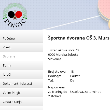
Športna dvorana OŠ 3, Mur
Početna
Vijesti
Trstenjakova ulica 73
9000 Murska Sobota
Dvorane
Slovenija
Turniri
Broj stolova:
18
Igrači
Podloga:
Parket
Tuš:
Da
Dokumenti i obrasci
Napomena:
za trening do 18 stolova, za turnir do 1
Volim Pingić
2 stolova
Česta pitanja