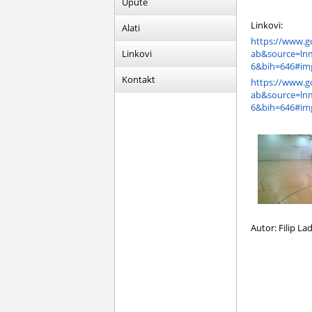
Upute
Linkovi:
Alati
https://www.g
Linkovi
ab&source=l
6&bih=646#im
Kontakt
https://www.g
ab&source=l
6&bih=646#im
Autor: Filip Lad