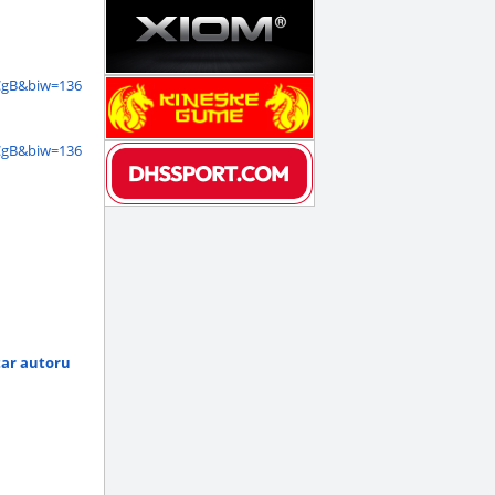
gB&biw=136
gB&biw=136
tar autoru