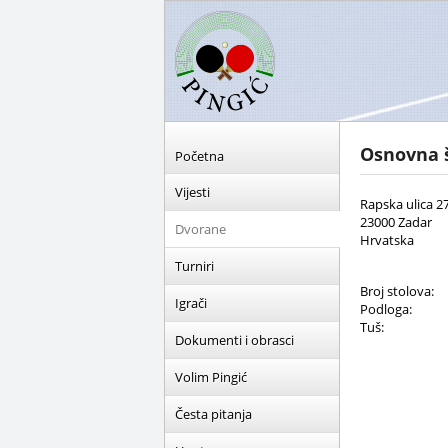
Osnovna š
Početna
Vijesti
Rapska ulica 2
23000 Zadar
Dvorane
Hrvatska
Turniri
Broj stolova:
Igrači
Podloga:
Tuš:
Dokumenti i obrasci
Volim Pingić
Česta pitanja