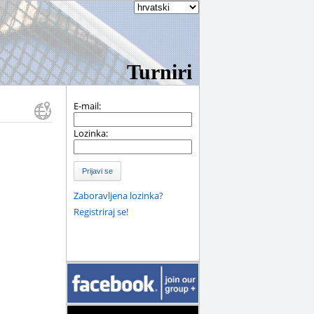
Turniri
E-mail:
Lozinka:
Prijavi se
Zaboravljena lozinka?
Registriraj se!