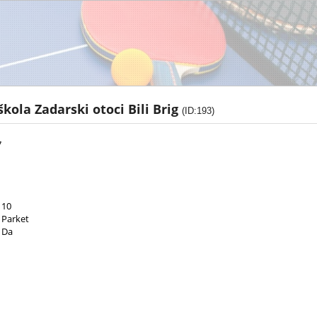
kola Zadarski otoci Bili Brig
(ID:193)
7
10
Parket
Da