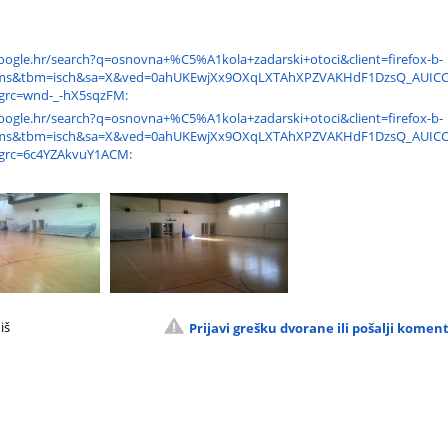
oogle.hr/search?q=osnovna+%C5%A1kola+zadarski+otoci&client=firefox-b-
nms&tbm=isch&sa=X&ved=0ahUKEwjXx9OXqLXTAhXPZVAKHdF1DzsQ_AUICC
grc=wnd-_-hX5sqzFM:
oogle.hr/search?q=osnovna+%C5%A1kola+zadarski+otoci&client=firefox-b-
nms&tbm=isch&sa=X&ved=0ahUKEwjXx9OXqLXTAhXPZVAKHdF1DzsQ_AUICC
grc=6c4YZAkvuY1ACM:
iš
Prijavi grešku dvorane ili pošalji komen