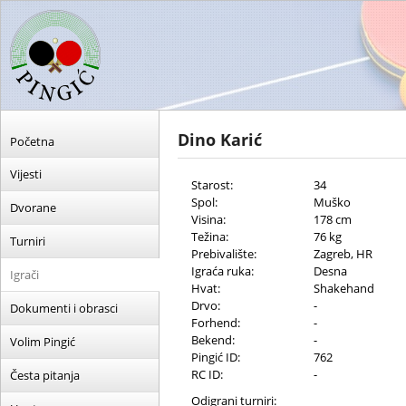
Dino Karić
Početna
Vijesti
Starost:
34
Spol:
Muško
Dvorane
Visina:
178 cm
Težina:
76 kg
Turniri
Prebivalište:
Zagreb, HR
Igraća ruka:
Desna
Igrači
Hvat:
Shakehand
Drvo:
-
Dokumenti i obrasci
Forhend:
-
Bekend:
-
Volim Pingić
Pingić ID:
762
RC ID:
-
Česta pitanja
Odigrani turniri: