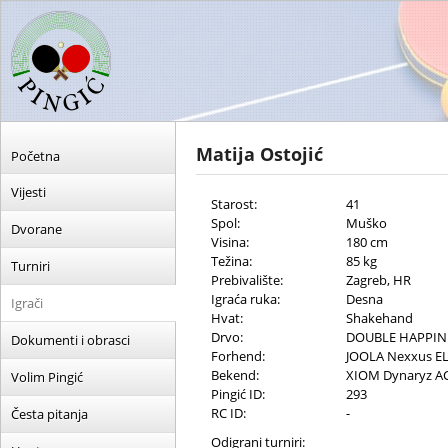
Matija Ostojić
Početna
Vijesti
Starost:
41
Spol:
Muško
Dvorane
Visina:
180 cm
Težina:
85 kg
Turniri
Prebivalište:
Zagreb, HR
Igraća ruka:
Desna
Igrači
Hvat:
Shakehand
Drvo:
DOUBLE HAPPINE
Dokumenti i obrasci
Forhend:
JOOLA Nexxus E
Bekend:
XIOM Dynaryz A
Volim Pingić
Pingić ID:
293
RC ID:
-
Česta pitanja
Odigrani turniri: