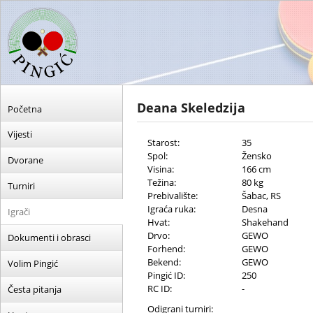
Deana Skeledzija
Početna
Vijesti
Starost:
35
Spol:
Žensko
Dvorane
Visina:
166 cm
Težina:
80 kg
Turniri
Prebivalište:
Šabac, RS
Igraća ruka:
Desna
Igrači
Hvat:
Shakehand
Drvo:
GEWO
Dokumenti i obrasci
Forhend:
GEWO
Bekend:
GEWO
Volim Pingić
Pingić ID:
250
RC ID:
-
Česta pitanja
Odigrani turniri: