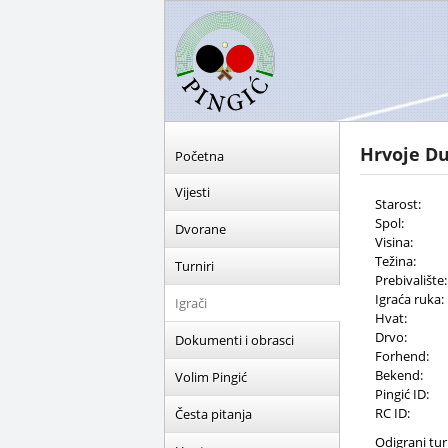
Hrvoje D
Početna
Vijesti
Starost:
Spol:
Dvorane
Visina:
Težina:
Turniri
Prebivalište:
Igraća ruka:
Igrači
Hvat:
Drvo:
Dokumenti i obrasci
Forhend:
Bekend:
Volim Pingić
Pingić ID:
RC ID:
Česta pitanja
Odigrani turn