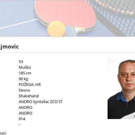
ujmovic
53
Muško
185 cm
90 kg
POŽEGA, HR
Desna
Shakehand
ANDRO Synteliac ZCO ST
ANDRO
ANDRO
914
-
iri: