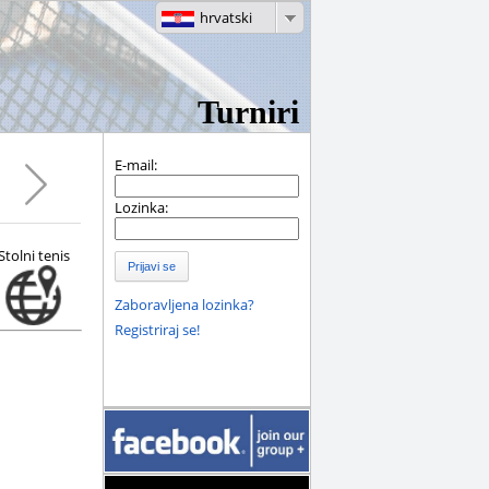
hrvatski
Turniri
E-mail:
Lozinka:
Stolni tenis
Prijavi se
Zaboravljena lozinka?
Registriraj se!