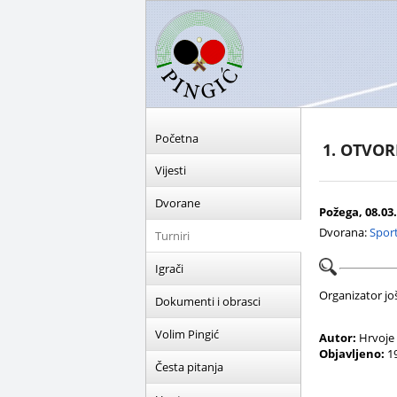
Početna
1. OTVO
Vijesti
Dvorane
Požega, 08.03.
Dvorana:
Sport
Turniri
Igrači
Organizator još 
Dokumenti i obrasci
Volim Pingić
Autor:
Hrvoje
Objavljeno:
19
Česta pitanja