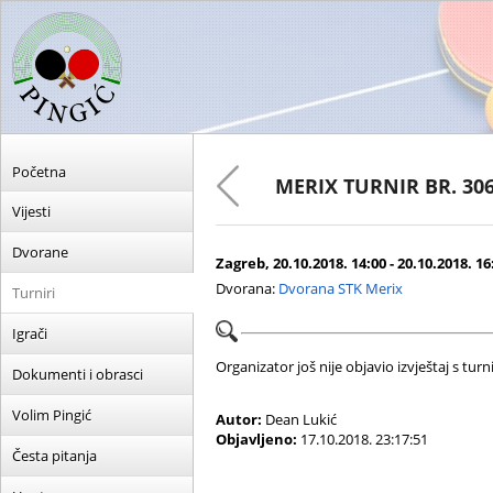
Početna
MERIX TURNIR BR. 30
Vijesti
Dvorane
Zagreb, 20.10.2018. 14:00 - 20.10.2018. 16
Dvorana:
Dvorana STK Merix
Turniri
Igrači
Organizator još nije objavio izvještaj s turni
Dokumenti i obrasci
Volim Pingić
Autor:
Dean Lukić
Objavljeno:
17.10.2018. 23:17:51
Česta pitanja