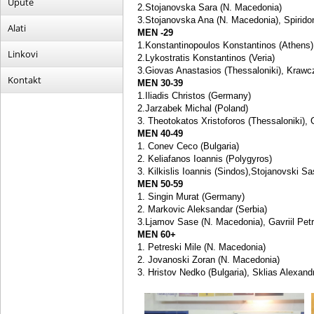
Upute
2.Stojanovska Sara (N. Macedonia)
3.Stojanovska Ana (N. Macedonia), Spirido
Alati
MEN -29
1.Konstantinopoulos Konstantinos (Athens)
Linkovi
2.Lykostratis Konstantinos (Veria)
3.Giovas Anastasios (Thessaloniki), Krawc
Kontakt
MEN 30-39
1.Iliadis Christos (Germany)
2.Jarzabek Michal (Poland)
3. Theotokatos Xristoforos (Thessaloniki), 
MEN 40-49
1. Conev Ceco (Bulgaria)
2. Keliafanos Ioannis (Polygyros)
3. Kilkislis Ioannis (Sindos),Stojanovski S
MEN 50-59
1. Singin Murat (Germany)
2. Markovic Aleksandar (Serbia)
3.Ljamov Sase (N. Macedonia), Gavriil Pet
MEN 60+
1. Petreski Mile (N. Macedonia)
2. Jovanoski Zoran (N. Macedonia)
3. Hristov Nedko (Bulgaria), Sklias Alexandr