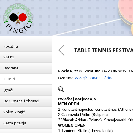
Početna
ТABLE TENNIS FESTIVA
Vijesti
Dvorane
Florina, 22.06.2019. 09:30 - 23.06.2019. 16
Dvorana:
ΔΑΚ φλώρινας Flórina
Turniri
Igrači
Izvještaj natjecanja
Dokumenti i obrasci
MEN OPEN
1.Konstantinopoulos Konstantinos (Athens)
Volim Pingić
2.Gabrovski Petko (Bulgaria)
3.Wiecek Adrian (Poland), Stanojkovski Kri
Česta pitanja
WOMEN OPEN
1.Tzaridou Stella (Thessaloniki)