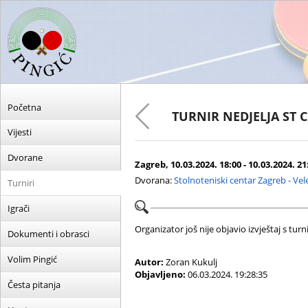
Početna
TURNIR NEDJELJA ST 
Vijesti
Dvorane
Zagreb, 10.03.2024. 18:00 - 10.03.2024. 21
Dvorana:
Stolnoteniski centar Zagreb - Ve
Turniri
Igrači
Organizator još nije objavio izvještaj s turni
Dokumenti i obrasci
Volim Pingić
Autor:
Zoran Kukulj
Objavljeno:
06.03.2024. 19:28:35
Česta pitanja