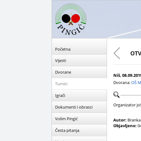
Početna
OTV
Vijesti
Dvorane
Niš, 08.09.2019
Dvorana:
OŠ Mi
Turniri
Igrači
Organizator još 
Dokumenti i obrasci
Volim Pingić
Autor:
Branka 
Objavljeno:
04
Česta pitanja