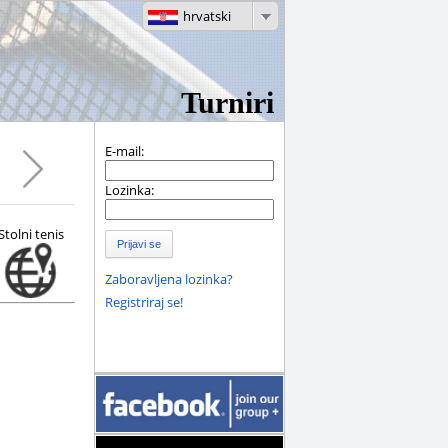
hrvatski
Turniri
E-mail:
Lozinka:
Stolni tenis
Prijavi se
Zaboravljena lozinka?
Registriraj se!