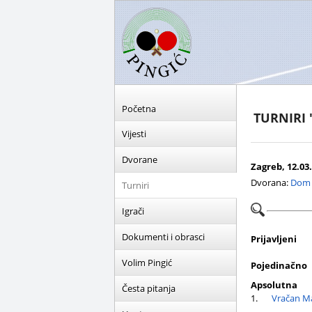
Početna
TURNIRI
Vijesti
Dvorane
Zagreb, 12.03.
Dvorana:
Dom R
Turniri
Igrači
Dokumenti i obrasci
Prijavljeni
Volim Pingić
Pojedinačno
Apsolutna
Česta pitanja
1.
Vračan Ma