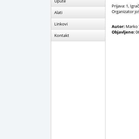
Upute
Prijava: 1, Igra
Organizator još 
Alati
Linkovi
Autor:
Marko 
Objavljeno:
06
Kontakt