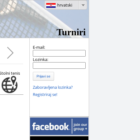
hrvatski
Turniri
E-mail:
Lozinka:
Stolni tenis
Prijavi se
Zaboravljena lozinka?
Registriraj se!