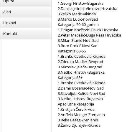
Upute
1.Georgi Hristov-Bugarska
2.Danijel Jelinek-Vinkovci Hrvatska
Alati
3.Željko Marić-Kikinda
3.Marko Lučić-novi Sad
Linkovi
Kategorija 50-60 godina
1.Dragan Knežević-Osijek Hrvatska
Kontakt
2.Petar Maćešić-Duga Resa Hrvatska
3.Milan Stanić-Novi Sad
3.Boro Prokić Novi Sad
Kategorija 60-65
1.Branko Cvetković-Kikinda
2.Zdenko Madjer-Beograd
3.Miroslav Jelača-Beograd
3.Nedko Hristov -Bugarska
Kategorija 65+
1.Branko Cvetković-Kikinda
2.Damir Bosanac-Novi Sad
3.Slavoljub Kulišić-Novi Sad
3.Netko Hristov-Bugarska
Apsolutna kategorija
1.Kristijan Červik-Ada
2.Anđela Menger-Zrenjanin
3.Reka Bezeg-Zrenjanin
3.Žarko Djurdjev-Kikinda