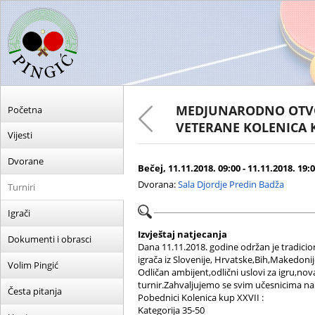
MEDJUNARODNO OTVO
Početna
VETERANE KOLENICA 
Vijesti
Dvorane
Bečej, 11.11.2018. 09:00 - 11.11.2018. 19:
Dvorana:
Sala Djordje Predin Badža
Turniri
Igrači
Izvještaj natjecanja
Dokumenti i obrasci
Dana 11.11.2018. godine održan je tradici
igrača iz Slovenije, Hrvatske,Bih,Makedonij
Volim Pingić
Odličan ambijent,odlični uslovi za igru,nov
turnir.Zahvaljujemo se svim učesnicima na
Česta pitanja
Pobednici Kolenica kup XXVII :
Kategorija 35-50