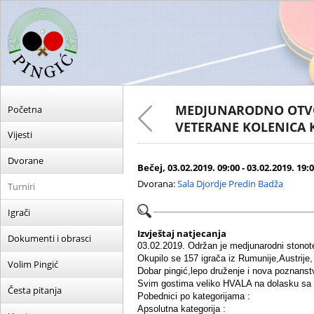
MEDJUNARODNO OTVO
Početna
VETERANE KOLENICA 
Vijesti
Dvorane
Bečej, 03.02.2019. 09:00 - 03.02.2019. 19:
Dvorana:
Sala Djordje Predin Badža
Turniri
Igrači
Izvještaj natjecanja
Dokumenti i obrasci
03.02.2019. Održan je medjunarodni stonoten
Okupilo se 157 igrača iz Rumunije,Austrije
Volim Pingić
Dobar pingić,lepo druženje i nova poznanstva
Svim gostima veliko HVALA na dolasku sa n
Česta pitanja
Pobednici po kategorijama :
Apsolutna kategorija :