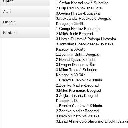
Upute
1.Stefan Kostadinović-Subotica
2.Filip Radulović-Crna Gora
Alati
3.Georgi Hristov-Bugarska
3.Aleksandar Radaković-Beograd
Linkovi
Kategorija 35-49 :
1.Georgi Hristov-Bugarska
Kontakt
2.Miloš Jocić-Beograd
3.Hrvoje Dujmović-Požega-Hrvatska
3.Tomislav Biber-Požega-Hrvatska
Kategorija 50-59 :
1.Zvonimir Britka-Beograd
2.Nenad Djukić-Kikinda
3.Dragan Danguzov-Šid
3.Milan Trbović-Subotica
Kategorija 60-64 :
1.Branko Cvetković-Kikinda
2.Zdenko Madjer-Beograd
3.Miloš Kramaršič-Beograd
3.Željko Basarić-Beograd
Kategorija 65+ :
1.Branko Cvetković-Kikinda
2.Zdenko Madjer-Beograd
3.Nedko Hristov-Bugarska
3.Esad Ahmetović-Slavonski Brod-Hrvatsk